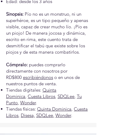
Edad: desde los 3 años
Sinopsis:
Pío no es un monstruo, ni un
superhéroe, es un tipo pequeño y apenas
visible, capaz de crear mucho lío. ¡Pío es
un piojo! De manera jocosa y dinámica,
escrito en rima, este cuento trata de
desmitificar el tabú que existe sobre los
piojos y de esta manera combatirlos.
Cómpralo:
puedes comprarlo
directamente con nosotros por
RD$800
escribiéndonos
o en unos de
nuestros puntos de venta.
Tiendas digitales:
Quinta
Dominica
,
Cuesta Libros
,
SDQLee
,
Tu
Punto
,
Wonder
.
Tiendas físicas:
Quinta Dominica
,
Cuesta
Libros
,
Disesa,
SDQLee
,
Wonder
.