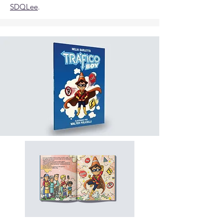
SDQLee
.