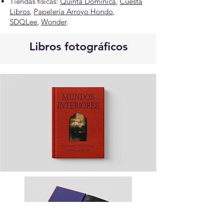
Tiendas físicas:
Quinta Dominica
,
Cuesta
Libros
,
Papelería Arroyo Hondo
,
SDQLee
,
Wonder
.
Libros fotográficos